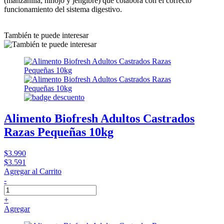
(manzanilla, hinojo y jengibre) que colabora con el correcto
funcionamiento del sistema digestivo.
También te puede interesar
Alimento Biofresh Adultos Castrados
Razas Pequeñas 10kg
$3.990
$3.591
Agregar al Carrito
-
+
Agregar