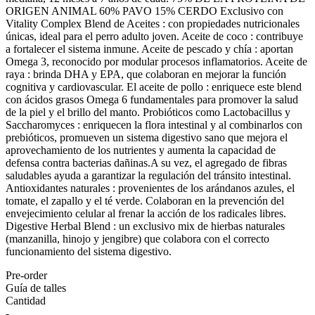
ORIGEN ANIMAL 60% PAVO 15% CERDO Exclusivo con
Vitality Complex Blend de Aceites : con propiedades nutricionales
únicas, ideal para el perro adulto joven. Aceite de coco : contribuye
a fortalecer el sistema inmune. Aceite de pescado y chía : aportan
Omega 3, reconocido por modular procesos inflamatorios. Aceite de
raya : brinda DHA y EPA, que colaboran en mejorar la función
cognitiva y cardiovascular. El aceite de pollo : enriquece este blend
con ácidos grasos Omega 6 fundamentales para promover la salud
de la piel y el brillo del manto. Probióticos como Lactobacillus y
Saccharomyces : enriquecen la flora intestinal y al combinarlos con
prebióticos, promueven un sistema digestivo sano que mejora el
aprovechamiento de los nutrientes y aumenta la capacidad de
defensa contra bacterias dañinas.A su vez, el agregado de fibras
saludables ayuda a garantizar la regulación del tránsito intestinal.
Antioxidantes naturales : provenientes de los arándanos azules, el
tomate, el zapallo y el té verde. Colaboran en la prevención del
envejecimiento celular al frenar la acción de los radicales libres.
Digestive Herbal Blend : un exclusivo mix de hierbas naturales
(manzanilla, hinojo y jengibre) que colabora con el correcto
funcionamiento del sistema digestivo.
Pre-order
Guía de talles
Cantidad
-