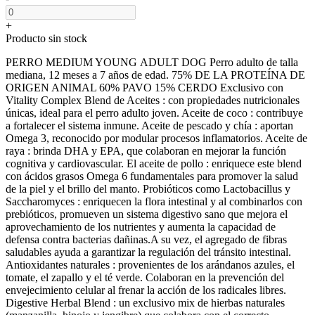
+
Producto sin stock
PERRO MEDIUM YOUNG ADULT DOG Perro adulto de talla
mediana, 12 meses a 7 años de edad. 75% DE LA PROTEÍNA DE
ORIGEN ANIMAL 60% PAVO 15% CERDO Exclusivo con
Vitality Complex Blend de Aceites : con propiedades nutricionales
únicas, ideal para el perro adulto joven. Aceite de coco : contribuye
a fortalecer el sistema inmune. Aceite de pescado y chía : aportan
Omega 3, reconocido por modular procesos inflamatorios. Aceite de
raya : brinda DHA y EPA, que colaboran en mejorar la función
cognitiva y cardiovascular. El aceite de pollo : enriquece este blend
con ácidos grasos Omega 6 fundamentales para promover la salud
de la piel y el brillo del manto. Probióticos como Lactobacillus y
Saccharomyces : enriquecen la flora intestinal y al combinarlos con
prebióticos, promueven un sistema digestivo sano que mejora el
aprovechamiento de los nutrientes y aumenta la capacidad de
defensa contra bacterias dañinas.A su vez, el agregado de fibras
saludables ayuda a garantizar la regulación del tránsito intestinal.
Antioxidantes naturales : provenientes de los arándanos azules, el
tomate, el zapallo y el té verde. Colaboran en la prevención del
envejecimiento celular al frenar la acción de los radicales libres.
Digestive Herbal Blend : un exclusivo mix de hierbas naturales