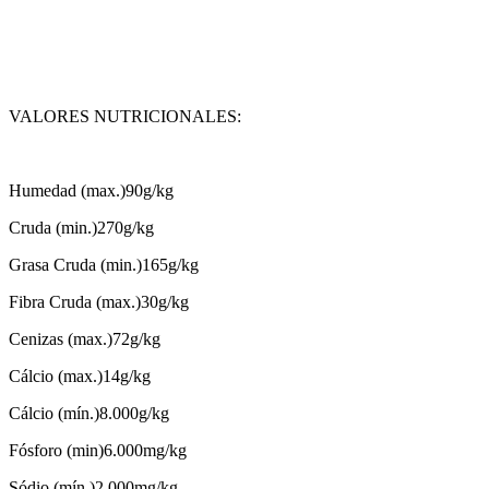
VALORES NUTRICIONALES:
Humedad (max.)90g/kg
Cruda (min.)270g/kg
Grasa Cruda (min.)165g/kg
Fibra Cruda (max.)30g/kg
Cenizas (max.)72g/kg
Cálcio (max.)14g/kg
Cálcio (mín.)8.000g/kg
Fósforo (min)6.000mg/kg
Sódio (mín.)2.000mg/kg