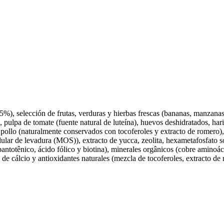
15%), selección de frutas, verduras y hierbas frescas (bananas, manzanas
, pulpa de tomate (fuente natural de luteína), huevos deshidratados, har
pollo (naturalmente conservados con tocoferoles y extracto de romero), av
ular de levadura (MOS)), extracto de yucca, zeolita, hexametafosfato so
pantotênico, ácido fólico y biotina), minerales orgânicos (cobre amino
e cálcio y antioxidantes naturales (mezcla de tocoferoles, extracto de r