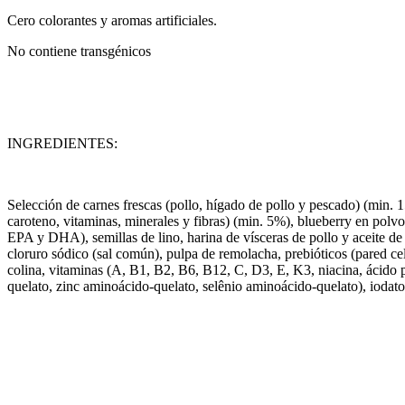
Cero colorantes y aromas artificiales.
No contiene transgénicos
INGREDIENTES:
Selección de carnes frescas (pollo, hígado de pollo y pescado) (min. 
caroteno, vitaminas, minerales y fibras) (min. 5%), blueberry en polvo
EPA y DHA), semillas de lino, harina de vísceras de pollo y aceite de 
cloruro sódico (sal común), pulpa de remolacha, prebióticos (pared cel
colina, vitaminas (A, B1, B2, B6, B12, C, D3, E, K3, niacina, ácido 
quelato, zinc aminoácido-quelato, selênio aminoácido-quelato), iodato d