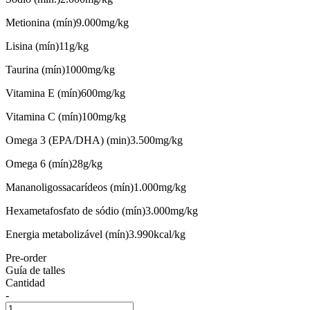
Metionina (mín)9.000mg/kg
Lisina (mín)11g/kg
Taurina (mín)1000mg/kg
Vitamina E (mín)600mg/kg
Vitamina C (mín)100mg/kg
Omega 3 (EPA/DHA) (min)3.500mg/kg
Omega 6 (mín)28g/kg
Mananoligossacarídeos (mín)1.000mg/kg
Hexametafosfato de sódio (mín)3.000mg/kg
Energia metabolizável (mín)3.990kcal/kg
Pre-order
Guía de talles
Cantidad
-