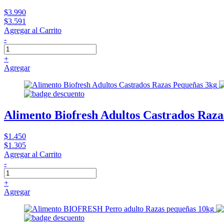
$3.990
$3.591
Agregar al Carrito
-
+
Agregar
Alimento Biofresh Adultos Castrados Raza
$1.450
$1.305
Agregar al Carrito
-
+
Agregar