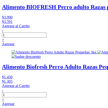
Alimento BIOFRESH Perro adulto Razas 
$3.990
$3.591
Agregar al Carrito
-
+
Agregar
Alimento Biofresh Perro Adulto Razas Pe
$1.450
$1.305
Agregar al Carrito
-
+
Agregar