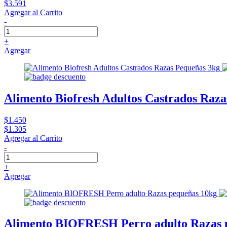
$3.591
Agregar al Carrito
-
+
Agregar
Alimento Biofresh Adultos Castrados Raza
$1.450
$1.305
Agregar al Carrito
-
+
Agregar
Alimento BIOFRESH Perro adulto Razas 