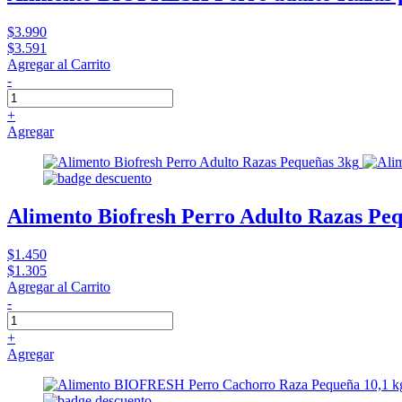
$3.990
$3.591
Agregar al Carrito
-
+
Agregar
Alimento Biofresh Perro Adulto Razas Pe
$1.450
$1.305
Agregar al Carrito
-
+
Agregar