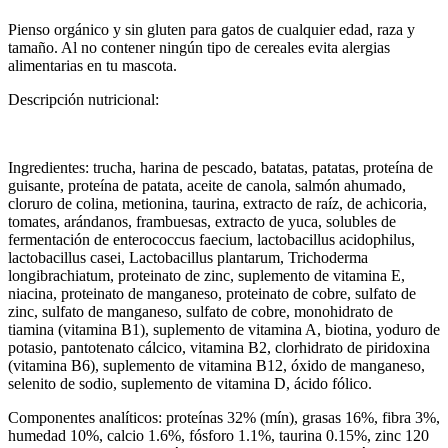
Pienso orgánico y sin gluten para gatos de cualquier edad, raza y
tamaño. Al no contener ningún tipo de cereales evita alergias
alimentarias en tu mascota.
Descripción nutricional:
Ingredientes: trucha, harina de pescado, batatas, patatas, proteína de
guisante, proteína de patata, aceite de canola, salmón ahumado,
cloruro de colina, metionina, taurina, extracto de raíz, de achicoria,
tomates, arándanos, frambuesas, extracto de yuca, solubles de
fermentación de enterococcus faecium, lactobacillus acidophilus,
lactobacillus casei, Lactobacillus plantarum, Trichoderma
longibrachiatum, proteinato de zinc, suplemento de vitamina E,
niacina, proteinato de manganeso, proteinato de cobre, sulfato de
zinc, sulfato de manganeso, sulfato de cobre, monohidrato de
tiamina (vitamina B1), suplemento de vitamina A, biotina, yoduro de
potasio, pantotenato cálcico, vitamina B2, clorhidrato de piridoxina
(vitamina B6), suplemento de vitamina B12, óxido de manganeso,
selenito de sodio, suplemento de vitamina D, ácido fólico.
Componentes analíticos: proteínas 32% (mín), grasas 16%, fibra 3%,
humedad 10%, calcio 1.6%, fósforo 1.1%, taurina 0.15%, zinc 120