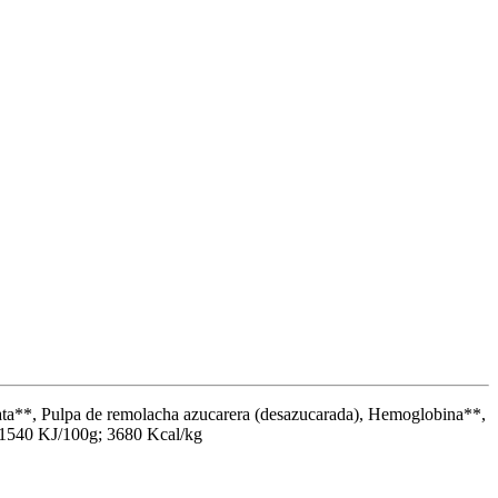
atata**, Pulpa de remolacha azucarera (desazucarada), Hemoglobina**,
: 1540 KJ/100g; 3680 Kcal/kg