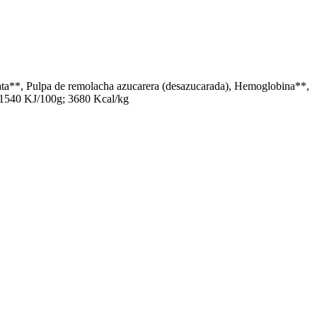
atata**, Pulpa de remolacha azucarera (desazucarada), Hemoglobina**,
: 1540 KJ/100g; 3680 Kcal/kg