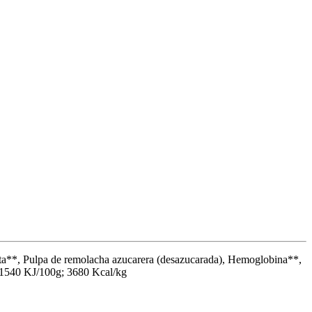
atata**, Pulpa de remolacha azucarera (desazucarada), Hemoglobina**,
: 1540 KJ/100g; 3680 Kcal/kg