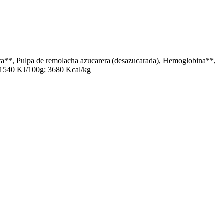
atata**, Pulpa de remolacha azucarera (desazucarada), Hemoglobina**,
: 1540 KJ/100g; 3680 Kcal/kg