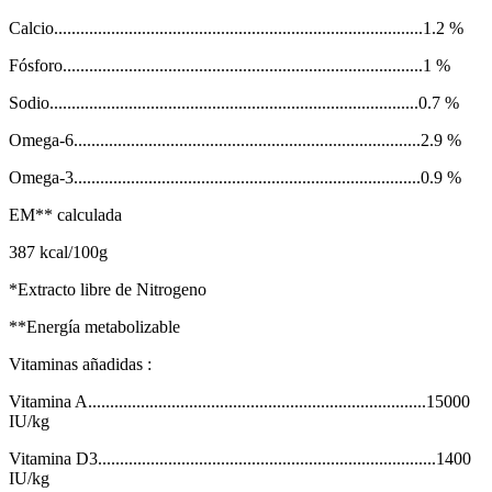
Calcio....................................................................................1.2 %
Fósforo..................................................................................1 %
Sodio....................................................................................0.7 %
Omega-6...............................................................................2.9 %
Omega-3...............................................................................0.9 %
EM** calculada
387 kcal/100g
*Extracto libre de Nitrogeno
**Energía metabolizable
Vitaminas añadidas :
Vitamina A.............................................................................15000
IU/kg
Vitamina D3.............................................................................1400
IU/kg