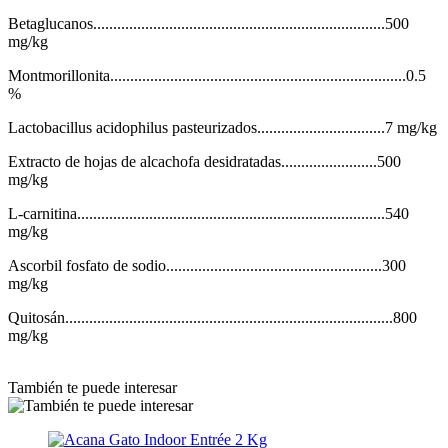
Betaglucanos.........................................................................500
mg/kg
Montmorillonita..........................................................................0.5
%
Lactobacillus acidophilus pasteurizados................................7 mg/kg
Extracto de hojas de alcachofa desidratadas........................500
mg/kg
L-carnitina.............................................................................540
mg/kg
Ascorbil fosfato de sodio......................................................300
mg/kg
Quitosán..................................................................................800
mg/kg
También te puede interesar