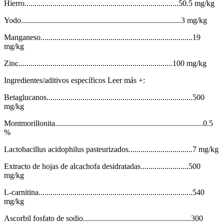
Hierro.............................................................................50.5 mg/kg
Yodo................................................................................3 mg/kg
Manganeso............................................................................19
mg/kg
Zinc.............................................................................100 mg/kg
Ingredientes/aditivos específicos Leer más +:
Betaglucanos.........................................................................500
mg/kg
Montmorillonita..........................................................................0.5
%
Lactobacillus acidophilus pasteurizados................................7 mg/kg
Extracto de hojas de alcachofa desidratadas........................500
mg/kg
L-carnitina.............................................................................540
mg/kg
Ascorbil fosfato de sodio......................................................300