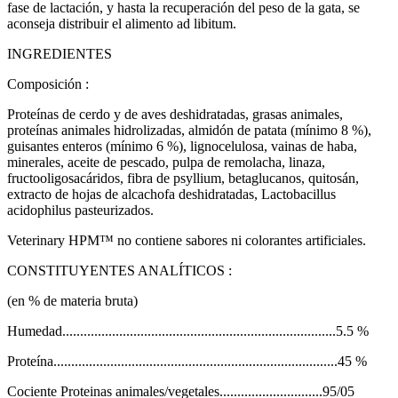
fase de lactación, y hasta la recuperación del peso de la gata, se
aconseja distribuir el alimento ad libitum.
INGREDIENTES
Composición :
Proteínas de cerdo y de aves deshidratadas, grasas animales,
proteínas animales hidrolizadas, almidón de patata (mínimo 8 %),
guisantes enteros (mínimo 6 %), lignocelulosa, vainas de haba,
minerales, aceite de pescado, pulpa de remolacha, linaza,
fructooligosacáridos, fibra de psyllium, betaglucanos, quitosán,
extracto de hojas de alcachofa deshidratadas, Lactobacillus
acidophilus pasteurizados.
Veterinary HPM™ no contiene sabores ni colorantes artificiales.
CONSTITUYENTES ANALÍTICOS :
(en % de materia bruta)
Humedad.............................................................................5.5 %
Proteína................................................................................45 %
Cociente Proteinas animales/vegetales.............................95/05