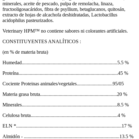
minerales, aceite de pescado, pulpa de remolacha, linaza,
fructooligosacáridos, fibra de psyllium, betaglucanos, quitosán,
extracto de hojas de alcachofa deshidratadas, Lactobacillus
acidophilus pasteurizados.
Veterinary HPM™ no contiene sabores ni colorantes artificiales.
CONSTITUYENTES ANALÍTICOS :
(en % de materia bruta)
Humedad.............................................................................5.5 %
Proteína................................................................................45 %
Cociente Proteinas animales/vegetales.............................95/05
Materia grasa bruta..............................................................20 %
Minerales.............................................................................8.5 %
Celulosa bruta......................................................................4 %
ELN *.....................................................................................17 %
Almidón - .............................................................................13.5 %