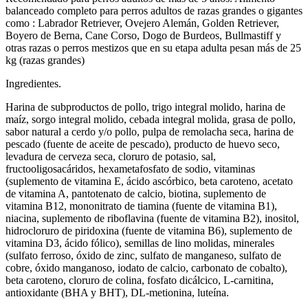
balanceado completo para perros adultos de razas grandes o gigantes
como : Labrador Retriever, Ovejero Alemán, Golden Retriever,
Boyero de Berna, Cane Corso, Dogo de Burdeos, Bullmastiff y
otras razas o perros mestizos que en su etapa adulta pesan más de 25
kg (razas grandes)
Ingredientes.
Harina de subproductos de pollo, trigo integral molido, harina de
maíz, sorgo integral molido, cebada integral molida, grasa de pollo,
sabor natural a cerdo y/o pollo, pulpa de remolacha seca, harina de
pescado (fuente de aceite de pescado), producto de huevo seco,
levadura de cerveza seca, cloruro de potasio, sal,
fructooligosacáridos, hexametafosfato de sodio, vitaminas
(suplemento de vitamina E, ácido ascórbico, beta caroteno, acetato
de vitamina A, pantotenato de calcio, biotina, suplemento de
vitamina B12, mononitrato de tiamina (fuente de vitamina B1),
niacina, suplemento de riboflavina (fuente de vitamina B2), inositol,
hidrocloruro de piridoxina (fuente de vitamina B6), suplemento de
vitamina D3, ácido fólico), semillas de lino molidas, minerales
(sulfato ferroso, óxido de zinc, sulfato de manganeso, sulfato de
cobre, óxido manganoso, iodato de calcio, carbonato de cobalto),
beta caroteno, cloruro de colina, fosfato dicálcico, L-carnitina,
antioxidante (BHA y BHT), DL-metionina, luteína.