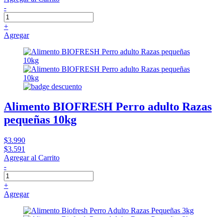
-
+
Agregar
Alimento BIOFRESH Perro adulto Razas
pequeñas 10kg
$3.990
$3.591
Agregar al Carrito
-
+
Agregar