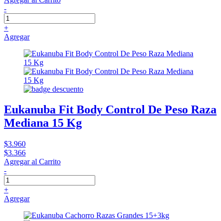
-
+
Agregar
Eukanuba Fit Body Control De Peso Raza
Mediana 15 Kg
$3.960
$3.366
Agregar al Carrito
-
+
Agregar