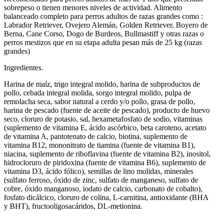
sobrepeso o tienen menores niveles de actividad. Alimento
balanceado completo para perros adultos de razas grandes como :
Labrador Retriever, Ovejero Alemán, Golden Retriever, Boyero de
Berna, Cane Corso, Dogo de Burdeos, Bullmastiff y otras razas o
perros mestizos que en su etapa adulta pesan más de 25 kg (razas
grandes)
Ingredientes.
Harina de maíz, trigo integral molido, harina de subproductos de
pollo, cebada integral molida, sorgo integral molido, pulpa de
remolacha seca, sabor natural a cerdo y/o pollo, grasa de pollo,
harina de pescado (fuente de aceite de pescado), producto de huevo
seco, cloruro de potasio, sal, hexametafosfato de sodio, vitaminas
(suplemento de vitamina E, ácido ascórbico, beta caroteno, acetato
de vitamina A, pantotenato de calcio, biotina, suplemento de
vitamina B12, mononitrato de tiamina (fuente de vitamina B1),
niacina, suplemento de riboflavina (fuente de vitamina B2), inositol,
hidrocloruro de piridoxina (fuente de vitamina B6), suplemento de
vitamina D3, ácido fólico), semillas de lino molidas, minerales
(sulfato ferroso, óxido de zinc, sulfato de manganeso, sulfato de
cobre, óxido manganoso, iodato de calcio, carbonato de cobalto),
fosfato dicálcico, cloruro de colina, L-carnitina, antioxidante (BHA
y BHT), fructooligosacáridos, DL-metionina.