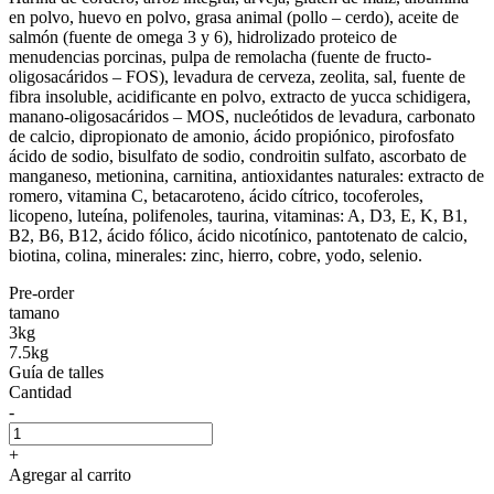
en polvo, huevo en polvo, grasa animal (pollo – cerdo), aceite de
salmón (fuente de omega 3 y 6), hidrolizado proteico de
menudencias porcinas, pulpa de remolacha (fuente de fructo-
oligosacáridos – FOS), levadura de cerveza, zeolita, sal, fuente de
fibra insoluble, acidificante en polvo, extracto de yucca schidigera,
manano-oligosacáridos – MOS, nucleótidos de levadura, carbonato
de calcio, dipropionato de amonio, ácido propiónico, pirofosfato
ácido de sodio, bisulfato de sodio, condroitin sulfato, ascorbato de
manganeso, metionina, carnitina, antioxidantes naturales: extracto de
romero, vitamina C, betacaroteno, ácido cítrico, tocoferoles,
licopeno, luteína, polifenoles, taurina, vitaminas: A, D3, E, K, B1,
B2, B6, B12, ácido fólico, ácido nicotínico, pantotenato de calcio,
biotina, colina, minerales: zinc, hierro, cobre, yodo, selenio.
Pre-order
tamano
3kg
7.5kg
Guía de talles
Cantidad
-
+
Agregar al carrito