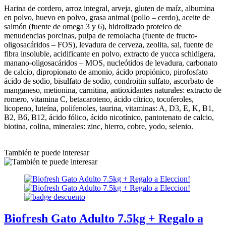
Harina de cordero, arroz integral, arveja, gluten de maíz, albumina
en polvo, huevo en polvo, grasa animal (pollo – cerdo), aceite de
salmón (fuente de omega 3 y 6), hidrolizado proteico de
menudencias porcinas, pulpa de remolacha (fuente de fructo-
oligosacáridos – FOS), levadura de cerveza, zeolita, sal, fuente de
fibra insoluble, acidificante en polvo, extracto de yucca schidigera,
manano-oligosacáridos – MOS, nucleótidos de levadura, carbonato
de calcio, dipropionato de amonio, ácido propiónico, pirofosfato
ácido de sodio, bisulfato de sodio, condroitin sulfato, ascorbato de
manganeso, metionina, carnitina, antioxidantes naturales: extracto de
romero, vitamina C, betacaroteno, ácido cítrico, tocoferoles,
licopeno, luteína, polifenoles, taurina, vitaminas: A, D3, E, K, B1,
B2, B6, B12, ácido fólico, ácido nicotínico, pantotenato de calcio,
biotina, colina, minerales: zinc, hierro, cobre, yodo, selenio.
También te puede interesar
Biofresh Gato Adulto 7.5kg + Regalo a