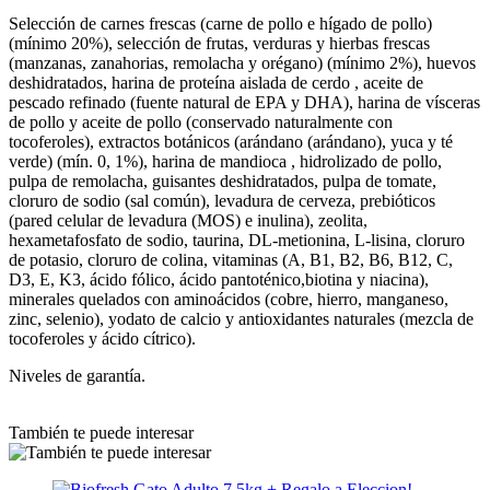
Selección de carnes frescas (carne de pollo e hígado de pollo)
(mínimo 20%), selección de frutas, verduras y hierbas frescas
(manzanas, zanahorias, remolacha y orégano) (mínimo 2%), huevos
deshidratados, harina de proteína aislada de cerdo , aceite de
pescado refinado (fuente natural de EPA y DHA), harina de vísceras
de pollo y aceite de pollo (conservado naturalmente con
tocoferoles), extractos botánicos (arándano (arándano), yuca y té
verde) (mín. 0, 1%), harina de mandioca , hidrolizado de pollo,
pulpa de remolacha, guisantes deshidratados, pulpa de tomate,
cloruro de sodio (sal común), levadura de cerveza, prebióticos
(pared celular de levadura (MOS) e inulina), zeolita,
hexametafosfato de sodio, taurina, DL-metionina, L-lisina, cloruro
de potasio, cloruro de colina, vitaminas (A, B1, B2, B6, B12, C,
D3, E, K3, ácido fólico, ácido pantoténico,biotina y niacina),
minerales quelados con aminoácidos (cobre, hierro, manganeso,
zinc, selenio), yodato de calcio y antioxidantes naturales (mezcla de
tocoferoles y ácido cítrico).
Niveles de garantía.
También te puede interesar