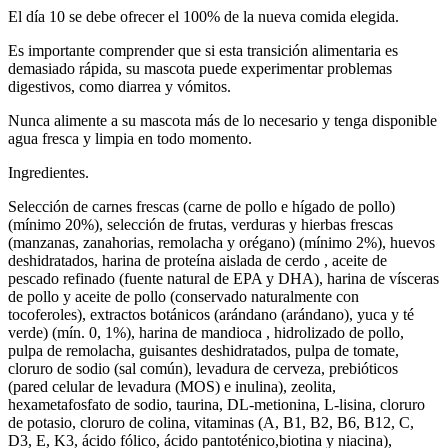
El día 10 se debe ofrecer el 100% de la nueva comida elegida.
Es importante comprender que si esta transición alimentaria es
demasiado rápida, su mascota puede experimentar problemas
digestivos, como diarrea y vómitos.
Nunca alimente a su mascota más de lo necesario y tenga disponible
agua fresca y limpia en todo momento.
Ingredientes.
Selección de carnes frescas (carne de pollo e hígado de pollo)
(mínimo 20%), selección de frutas, verduras y hierbas frescas
(manzanas, zanahorias, remolacha y orégano) (mínimo 2%), huevos
deshidratados, harina de proteína aislada de cerdo , aceite de
pescado refinado (fuente natural de EPA y DHA), harina de vísceras
de pollo y aceite de pollo (conservado naturalmente con
tocoferoles), extractos botánicos (arándano (arándano), yuca y té
verde) (mín. 0, 1%), harina de mandioca , hidrolizado de pollo,
pulpa de remolacha, guisantes deshidratados, pulpa de tomate,
cloruro de sodio (sal común), levadura de cerveza, prebióticos
(pared celular de levadura (MOS) e inulina), zeolita,
hexametafosfato de sodio, taurina, DL-metionina, L-lisina, cloruro
de potasio, cloruro de colina, vitaminas (A, B1, B2, B6, B12, C,
D3, E, K3, ácido fólico, ácido pantoténico,biotina y niacina),