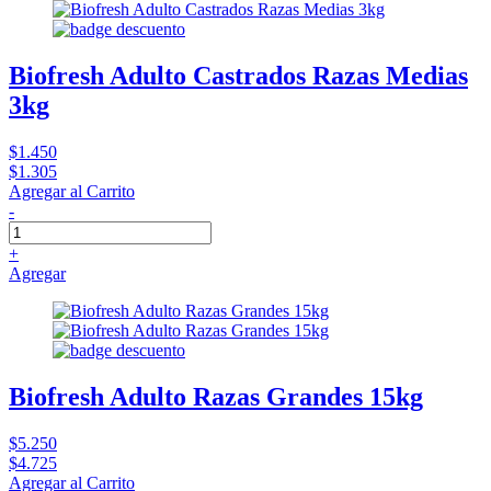
Biofresh Adulto Castrados Razas Medias
3kg
$1.450
$1.305
Agregar al Carrito
-
+
Agregar
Biofresh Adulto Razas Grandes 15kg
$5.250
$4.725
Agregar al Carrito