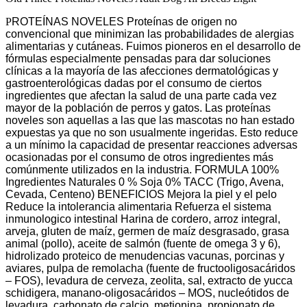
P
ROTEÍNAS NOVELES Proteínas de origen no
convencional que minimizan las probabilidades de alergias
alimentarias y cutáneas. Fuimos pioneros en el desarrollo de
fórmulas especialmente pensadas para dar soluciones
clínicas a la mayoría de las afecciones dermatológicas y
gastroenterológicas dadas por el consumo de ciertos
ingredientes que afectan la salud de una parte cada vez
mayor de la población de perros y gatos. Las proteínas
noveles son aquellas a las que las mascotas no han estado
expuestas ya que no son usualmente ingeridas. Esto reduce
a un mínimo la capacidad de presentar reacciones adversas
ocasionadas por el consumo de otros ingredientes más
comúnmente utilizados en la industria. FORMULA 100%
Ingredientes Naturales 0 % Soja 0% TACC (Trigo, Avena,
Cevada, Centeno) BENEFICIOS Mejora la piel y el pelo
Reduce la intolerancia alimentaria Refuerza el sistema
inmunologico intestinal Harina de cordero, arroz integral,
arveja, gluten de maíz, germen de maíz desgrasado, grasa
animal (pollo), aceite de salmón (fuente de omega 3 y 6),
hidrolizado proteico de menudencias vacunas, porcinas y
aviares, pulpa de remolacha (fuente de fructooligosacáridos
– FOS), levadura de cerveza, zeolita, sal, extracto de yucca
schidigera, manano-oligosacáridos – MOS, nucleótidos de
levadura, carbonato de calcio, metionina, propionato de