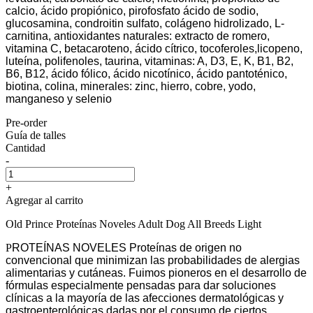
calcio, ácido propiónico, pirofosfato ácido de sodio,
glucosamina, condroitin sulfato, colágeno hidrolizado, L-
carnitina, antioxidantes naturales: extracto de romero,
vitamina C, betacaroteno, ácido cítrico, tocoferoles,licopeno,
luteína, polifenoles, taurina, vitaminas: A, D3, E, K, B1, B2,
B6, B12, ácido fólico, ácido nicotínico, ácido pantoténico,
biotina, colina, minerales: zinc, hierro, cobre, yodo,
manganeso y selenio
Pre-order
Guía de talles
Cantidad
-
+
Agregar al carrito
Old Prince Proteínas Noveles Adult Dog All Breeds Light
P
ROTEÍNAS NOVELES Proteínas de origen no
convencional que minimizan las probabilidades de alergias
alimentarias y cutáneas. Fuimos pioneros en el desarrollo de
fórmulas especialmente pensadas para dar soluciones
clínicas a la mayoría de las afecciones dermatológicas y
gastroenterológicas dadas por el consumo de ciertos