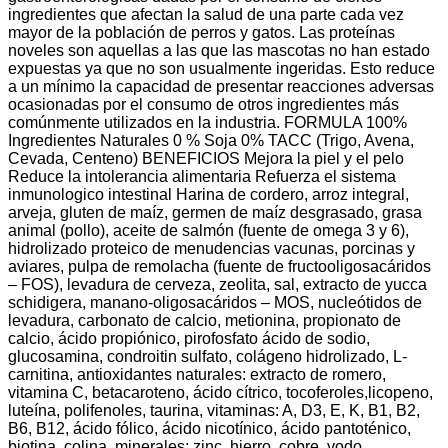
ingredientes que afectan la salud de una parte cada vez
mayor de la población de perros y gatos. Las proteínas
noveles son aquellas a las que las mascotas no han estado
expuestas ya que no son usualmente ingeridas. Esto reduce
a un mínimo la capacidad de presentar reacciones adversas
ocasionadas por el consumo de otros ingredientes más
comúnmente utilizados en la industria. FORMULA 100%
Ingredientes Naturales 0 % Soja 0% TACC (Trigo, Avena,
Cevada, Centeno) BENEFICIOS Mejora la piel y el pelo
Reduce la intolerancia alimentaria Refuerza el sistema
inmunologico intestinal Harina de cordero, arroz integral,
arveja, gluten de maíz, germen de maíz desgrasado, grasa
animal (pollo), aceite de salmón (fuente de omega 3 y 6),
hidrolizado proteico de menudencias vacunas, porcinas y
aviares, pulpa de remolacha (fuente de fructooligosacáridos
– FOS), levadura de cerveza, zeolita, sal, extracto de yucca
schidigera, manano-oligosacáridos – MOS, nucleótidos de
levadura, carbonato de calcio, metionina, propionato de
calcio, ácido propiónico, pirofosfato ácido de sodio,
glucosamina, condroitin sulfato, colágeno hidrolizado, L-
carnitina, antioxidantes naturales: extracto de romero,
vitamina C, betacaroteno, ácido cítrico, tocoferoles,licopeno,
luteína, polifenoles, taurina, vitaminas: A, D3, E, K, B1, B2,
B6, B12, ácido fólico, ácido nicotínico, ácido pantoténico,
biotina, colina, minerales: zinc, hierro, cobre, yodo,