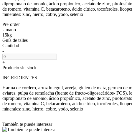
dipropionato de amonio, ácido propiónico, acetato de zinc, pirofosfat
de romero, vitamina C, betacaroteno, ácido cítrico, tocoferoles, licope
minerales: zinc, hierro, cobre, yodo, selenio
Pre-order
tamano
15kg
Guía de talles
Cantidad
-
+
Producto sin stock
INGREDIENTES
Harina de cordero, arroz integral, arveja, gluten de maíz, germen de 
aviares, pulpa de remolacha (fuente de fructo-oligosacáridos- FOS), l
dipropionato de amonio, ácido propiónico, acetato de zinc, pirofosfat
de romero, vitamina C, betacaroteno, ácido cítrico, tocoferoles, licope
minerales: zinc, hierro, cobre, yodo, selenio
También te puede interesar