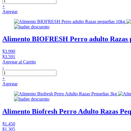
+
Agregar
Alimento BIOFRESH Perro adulto Razas 
$3.990
$3.591
Agregar al Carrito
-
+
Agregar
Alimento Biofresh Perro Adulto Razas Pe
$1.450
$1.305