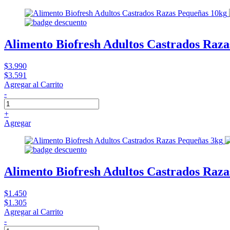
Alimento Biofresh Adultos Castrados Raz
$3.990
$3.591
Agregar al Carrito
-
+
Agregar
Alimento Biofresh Adultos Castrados Raza
$1.450
$1.305
Agregar al Carrito
-