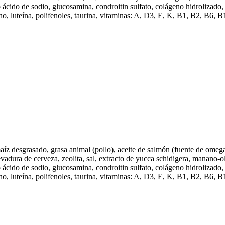
o ácido de sodio, glucosamina, condroitin sulfato, colágeno hidrolizado,
no, luteína, polifenoles, taurina, vitaminas: A, D3, E, K, B1, B2, B6, B12
maíz desgrasado, grasa animal (pollo), aceite de salmón (fuente de omeg
evadura de cerveza, zeolita, sal, extracto de yucca schidigera, manano-
o ácido de sodio, glucosamina, condroitin sulfato, colágeno hidrolizado,
no, luteína, polifenoles, taurina, vitaminas: A, D3, E, K, B1, B2, B6, B12