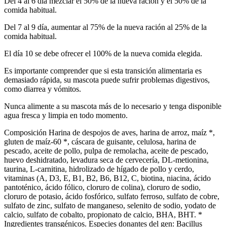
Del 4 al 6 día mezclar el 50% de la nueva ración y el 50% de la
comida habitual.
Del 7 al 9 día, aumentar al 75% de la nueva ración al 25% de la
comida habitual.
El día 10 se debe ofrecer el 100% de la nueva comida elegida.
Es importante comprender que si esta transición alimentaria es
demasiado rápida, su mascota puede sufrir problemas digestivos,
como diarrea y vómitos.
Nunca alimente a su mascota más de lo necesario y tenga disponible
agua fresca y limpia en todo momento.
Composición Harina de despojos de aves, harina de arroz, maíz *,
gluten de maíz-60 *, cáscara de guisante, celulosa, harina de
pescado, aceite de pollo, pulpa de remolacha, aceite de pescado,
huevo deshidratado, levadura seca de cervecería, DL-metionina,
taurina, L-carnitina, hidrolizado de hígado de pollo y cerdo,
vitaminas (A, D3, E, B1, B2, B6, B12, C, biotina, niacina, ácido
pantoténico, ácido fólico, cloruro de colina), cloruro de sodio,
cloruro de potasio, ácido fosfórico, sulfato ferroso, sulfato de cobre,
sulfato de zinc, sulfato de manganeso, selenito de sodio, yodato de
calcio, sulfato de cobalto, propionato de calcio, BHA, BHT. *
Ingredientes transgénicos. Especies donantes del gen: Bacillus