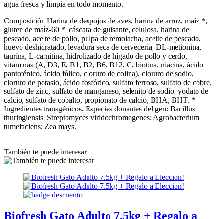
agua fresca y limpia en todo momento.
Composición Harina de despojos de aves, harina de arroz, maíz *,
gluten de maíz-60 *, cáscara de guisante, celulosa, harina de
pescado, aceite de pollo, pulpa de remolacha, aceite de pescado,
huevo deshidratado, levadura seca de cervecería, DL-metionina,
taurina, L-carnitina, hidrolizado de hígado de pollo y cerdo,
vitaminas (A, D3, E, B1, B2, B6, B12, C, biotina, niacina, ácido
pantoténico, ácido fólico, cloruro de colina), cloruro de sodio,
cloruro de potasio, ácido fosfórico, sulfato ferroso, sulfato de cobre,
sulfato de zinc, sulfato de manganeso, selenito de sodio, yodato de
calcio, sulfato de cobalto, propionato de calcio, BHA, BHT. *
Ingredientes transgénicos. Especies donantes del gen: Bacillus
thuringiensis; Streptomyces viridochromogenes; Agrobacterium
tumefaciens; Zea mays.
También te puede interesar
Biofresh Gato Adulto 7.5kg + Regalo a