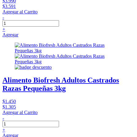
$3.990
$3.591
Agregar al Carrito
-
+
Agregar
Alimento Biofresh Adultos Castrados
Razas Pequeñas 3kg
$1.450
$1.305
Agregar al Carrito
-
+
Agregar