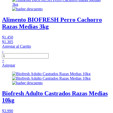
Alimento BIOFRESH Perro Cachorro
Razas Medias 3kg
$1.450
$1.305
Agregar al Carrito
-
+
Agregar
Biofresh Adulto Castrados Razas Medias
10kg
$3.990