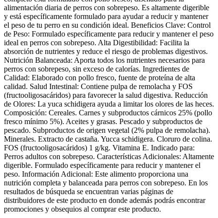
alimentación diaria de perros con sobrepeso. Es altamente digerible
y está específicamente formulado para ayudar a reducir y mantener
el peso de tu perro en su condición ideal. Beneficios Clave: Control
de Peso: Formulado específicamente para reducir y mantener el peso
ideal en perros con sobrepeso. Alta Digestibilidad: Facilita la
absorción de nutrientes y reduce el riesgo de problemas digestivos.
Nutrición Balanceada: Aporta todos los nutrientes necesarios para
perros con sobrepeso, sin exceso de calorías. Ingredientes de
Calidad: Elaborado con pollo fresco, fuente de proteína de alta
calidad. Salud Intestinal: Contiene pulpa de remolacha y FOS
(fructooligosacáridos) para favorecer la salud digestiva. Reducción
de Olores: La yuca schidigera ayuda a limitar los olores de las heces.
Composición: Cereales. Carnes y subproductos cárnicos 25% (pollo
fresco mínimo 5%). Aceites y grasas. Pescado y subproductos de
pescado. Subproductos de origen vegetal (2% pulpa de remolacha).
Minerales. Extracto de castaña. Yucca schidigera. Cloruro de colina.
FOS (fructooligosacáridos) 1 g/kg. Vitamina E. Indicado para:
Perros adultos con sobrepeso. Características Adicionales: Altamente
digerible. Formulado específicamente para reducir y mantener el
peso. Información Adicional: Este alimento proporciona una
nutrición completa y balanceada para perros con sobrepeso. En los
resultados de búsqueda se encuentran varias páginas de
distribuidores de este producto en donde además podrás encontrar
promociones y obsequios al comprar este producto.