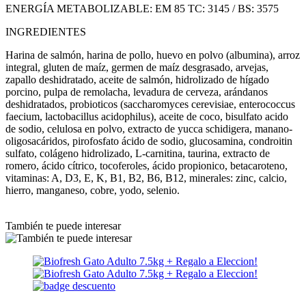
ENERGÍA METABOLIZABLE: EM 85 TC: 3145 / BS: 3575
INGREDIENTES
Harina de salmón, harina de pollo, huevo en polvo (albumina), arroz
integral, gluten de maíz, germen de maíz desgrasado, arvejas,
zapallo deshidratado, aceite de salmón, hidrolizado de hígado
porcino, pulpa de remolacha, levadura de cerveza, arándanos
deshidratados, probioticos (saccharomyces cerevisiae, enterococcus
faecium, lactobacillus acidophilus), aceite de coco, bisulfato acido
de sodio, celulosa en polvo, extracto de yucca schidigera, manano-
oligosacáridos, pirofosfato ácido de sodio, glucosamina, condroitin
sulfato, colágeno hidrolizado, L-carnitina, taurina, extracto de
romero, ácido cítrico, tocoferoles, ácido propionico, betacaroteno,
vitaminas: A, D3, E, K, B1, B2, B6, B12, minerales: zinc, calcio,
hierro, manganeso, cobre, yodo, selenio.
También te puede interesar