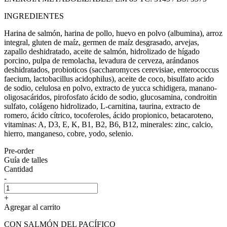
INGREDIENTES
Harina de salmón, harina de pollo, huevo en polvo (albumina), arroz
integral, gluten de maíz, germen de maíz desgrasado, arvejas,
zapallo deshidratado, aceite de salmón, hidrolizado de hígado
porcino, pulpa de remolacha, levadura de cerveza, arándanos
deshidratados, probioticos (saccharomyces cerevisiae, enterococcus
faecium, lactobacillus acidophilus), aceite de coco, bisulfato acido
de sodio, celulosa en polvo, extracto de yucca schidigera, manano-
oligosacáridos, pirofosfato ácido de sodio, glucosamina, condroitin
sulfato, colágeno hidrolizado, L-carnitina, taurina, extracto de
romero, ácido cítrico, tocoferoles, ácido propionico, betacaroteno,
vitaminas: A, D3, E, K, B1, B2, B6, B12, minerales: zinc, calcio,
hierro, manganeso, cobre, yodo, selenio.
Pre-order
Guía de talles
Cantidad
-
+
Agregar al carrito
CON SALMÓN DEL PACÍFICO