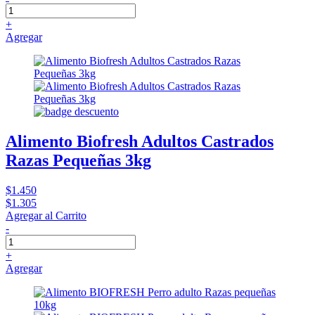
+
Agregar
Alimento Biofresh Adultos Castrados
Razas Pequeñas 3kg
$1.450
$1.305
Agregar al Carrito
-
+
Agregar