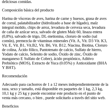
deliciosas comidas.
Composición básica del producto
Harina de vísceras de aves, harina de carne y huesos, grasa de aves
de corral, palatabilizador (hidrolizado a base de hígado), maíz
integral molido, chips de arroz, levadura de cerveza seca, levadura
de caña de azúcar seca, salvado de gluten Maíz 60, linaza entera
(0,8%), salvado de trigo, DL-metionina, cloruro de sodio (sal
común), premezcla de vitaminas minerales (Vit. A, Vit. D3 Vit. K3,
Vit. E, Vit. B1, Vit.B2, Vit. B6, Vit. B12, Niacina, Biotina, Cloruro
de colina, Ácido fólico, Pantotenato de calcio, Sulfato de hierro,
Yodato de calcio, Selenito de sodio, Óxido de zinc, Óxido de
manganeso E Sulfato de Cobre), ácido propiónico, Aditivo
Prebiótico (MOS), Extracto de Yuca (0.05%) y Antioxidante (BHA
Y BHT).
Recomendación
Adecuado para cachorros de 1 a 12 meses independientemente de la
raza, sexo y tamaño, está disponible en paquetes de 1 kg, 2,3 kg,
10,1 kg y 25 kg y puede encontrar este producto en el punto de
venta más cercano, o bien , puede solicitarlo a través del sitio web.
Beneficios