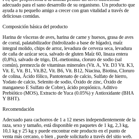
adecuado para el sano desarrollo de su organismo. Un producto que
ayuda a tu pequeño amigo a crecer con gran vitalidad a través de
deliciosas comidas.
Composición básica del producto
Harina de vísceras de aves, harina de carne y huesos, grasa de aves
de corral, palatabilizador (hidrolizado a base de hígado), maíz
integral molido, chips de arroz, levadura de cerveza seca, levadura
de caña de azúcar seca, salvado de gluten Maíz 60, linaza entera
(0,8%), salvado de trigo, DL-metionina, cloruro de sodio (sal
común), premezcla de vitaminas minerales (Vit. A, Vit. D3 Vit. K3,
Vit. E, Vit. B1, Vit.B2, Vit. B6, Vit. B12, Niacina, Biotina, Cloruro
de colina, Ácido fólico, Pantotenato de calcio, Sulfato de hierro,
Yodato de calcio, Selenito de sodio, Óxido de zinc, Óxido de
manganeso E Sulfato de Cobre), ácido propiónico, Aditivo
Prebiótico (MOS), Extracto de Yuca (0.05%) y Antioxidante (BHA
Y BHT).
Recomendación
Adecuado para cachorros de 1 a 12 meses independientemente de la
raza, sexo y tamaño, está disponible en paquetes de 1 kg, 2,3 kg,
10,1 kg y 25 kg y puede encontrar este producto en el punto de
venta más cercano, o bien , puede solicitarlo a través del sitio web.