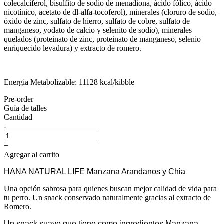
colecalciferol, bisulfito de sodio de menadiona, ácido fólico, ácido
nicotínico, acetato de dl-alfa-tocoferol), minerales (cloruro de sodio,
óxido de zinc, sulfato de hierro, sulfato de cobre, sulfato de
manganeso, yodato de calcio y selenito de sodio), minerales
quelados (proteinato de zinc, proteinato de manganeso, selenio
enriquecido levadura) y extracto de romero.
Energia Metabolizable: 11128 kcal/kibble
Pre-order
Guía de talles
Cantidad
-
+
Agregar al carrito
HANA NATURAL LIFE Manzana Arandanos y Chia
Una opción sabrosa para quienes buscan mejor calidad de vida para
tu perro. Un snack conservado naturalmente gracias al extracto de
Romero.
Un snack suave que tiene como ingredientes Manzana,