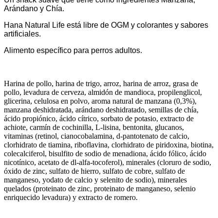
Arándano y Chía.
Hana Natural Life está libre de OGM y colorantes y sabores
artificiales.
Alimento específico para perros adultos.
Harina de pollo, harina de trigo, arroz, harina de arroz, grasa de
pollo, levadura de cerveza, almidón de mandioca, propilenglicol,
glicerina, celulosa en polvo, aroma natural de manzana (0,3%),
manzana deshidratada, arándano deshidratado, semillas de chía,
ácido propiónico, ácido cítrico, sorbato de potasio, extracto de
achiote, carmín de cochinilla, L-lisina, bentonita, glucanos,
vitaminas (retinol, cianocobalamina, d-pantotenato de calcio,
clorhidrato de tiamina, riboflavina, clorhidrato de piridoxina, biotina,
colecalciferol, bisulfito de sodio de menadiona, ácido fólico, ácido
nicotínico, acetato de dl-alfa-tocoferol), minerales (cloruro de sodio,
óxido de zinc, sulfato de hierro, sulfato de cobre, sulfato de
manganeso, yodato de calcio y selenito de sodio), minerales
quelados (proteinato de zinc, proteinato de manganeso, selenio
enriquecido levadura) y extracto de romero.