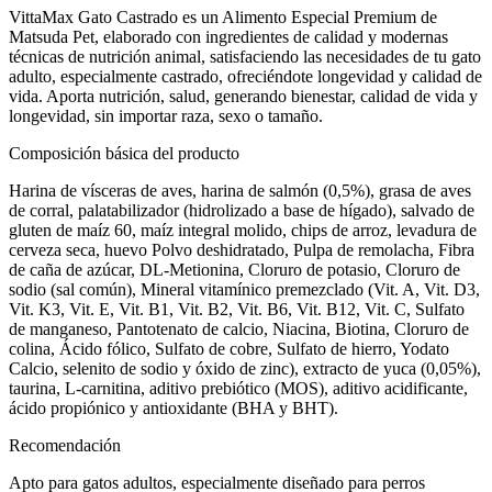
VittaMax Gato Castrado es un Alimento Especial Premium de
Matsuda Pet, elaborado con ingredientes de calidad y modernas
técnicas de nutrición animal, satisfaciendo las necesidades de tu gato
adulto, especialmente castrado, ofreciéndote longevidad y calidad de
vida. Aporta nutrición, salud, generando bienestar, calidad de vida y
longevidad, sin importar raza, sexo o tamaño.
Composición básica del producto
Harina de vísceras de aves, harina de salmón (0,5%), grasa de aves
de corral, palatabilizador (hidrolizado a base de hígado), salvado de
gluten de maíz 60, maíz integral molido, chips de arroz, levadura de
cerveza seca, huevo Polvo deshidratado, Pulpa de remolacha, Fibra
de caña de azúcar, DL-Metionina, Cloruro de potasio, Cloruro de
sodio (sal común), Mineral vitamínico premezclado (Vit. A, Vit. D3,
Vit. K3, Vit. E, Vit. B1, Vit. B2, Vit. B6, Vit. B12, Vit. C, Sulfato
de manganeso, Pantotenato de calcio, Niacina, Biotina, Cloruro de
colina, Ácido fólico, Sulfato de cobre, Sulfato de hierro, Yodato
Calcio, selenito de sodio y óxido de zinc), extracto de yuca (0,05%),
taurina, L-carnitina, aditivo prebiótico (MOS), aditivo acidificante,
ácido propiónico y antioxidante (BHA y BHT).
Recomendación
Apto para gatos adultos, especialmente diseñado para perros