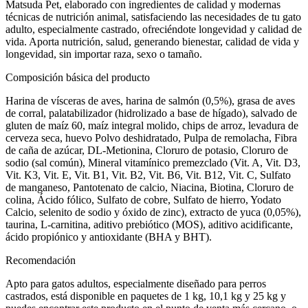
Matsuda Pet, elaborado con ingredientes de calidad y modernas
técnicas de nutrición animal, satisfaciendo las necesidades de tu gato
adulto, especialmente castrado, ofreciéndote longevidad y calidad de
vida. Aporta nutrición, salud, generando bienestar, calidad de vida y
longevidad, sin importar raza, sexo o tamaño.
Composición básica del producto
Harina de vísceras de aves, harina de salmón (0,5%), grasa de aves
de corral, palatabilizador (hidrolizado a base de hígado), salvado de
gluten de maíz 60, maíz integral molido, chips de arroz, levadura de
cerveza seca, huevo Polvo deshidratado, Pulpa de remolacha, Fibra
de caña de azúcar, DL-Metionina, Cloruro de potasio, Cloruro de
sodio (sal común), Mineral vitamínico premezclado (Vit. A, Vit. D3,
Vit. K3, Vit. E, Vit. B1, Vit. B2, Vit. B6, Vit. B12, Vit. C, Sulfato
de manganeso, Pantotenato de calcio, Niacina, Biotina, Cloruro de
colina, Ácido fólico, Sulfato de cobre, Sulfato de hierro, Yodato
Calcio, selenito de sodio y óxido de zinc), extracto de yuca (0,05%),
taurina, L-carnitina, aditivo prebiótico (MOS), aditivo acidificante,
ácido propiónico y antioxidante (BHA y BHT).
Recomendación
Apto para gatos adultos, especialmente diseñado para perros
castrados, está disponible en paquetes de 1 kg, 10,1 kg y 25 kg y