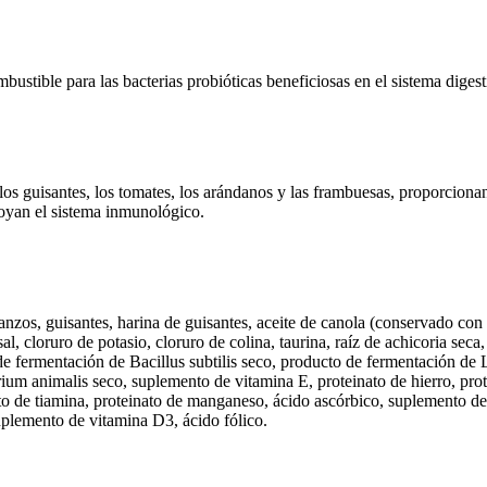
mbustible para las bacterias probióticas beneficiosas en el sistema digest
, los guisantes, los tomates, los arándanos y las frambuesas, proporcion
poyan el sistema inmunológico.
anzos, guisantes, harina de guisantes, aceite de canola (conservado con
, cloruro de potasio, cloruro de colina, taurina, raíz de achicoria seca
e fermentación de Bacillus subtilis seco, producto de fermentación de 
 animalis seco, suplemento de vitamina E, proteinato de hierro, protein
o de tiamina, proteinato de manganeso, ácido ascórbico, suplemento de v
uplemento de vitamina D3, ácido fólico.