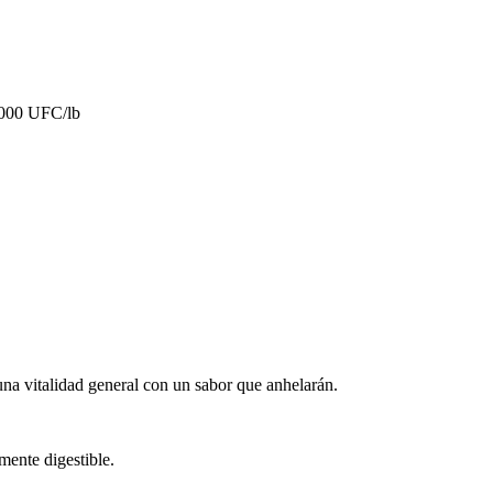
0.000 UFC/lb
 una vitalidad general con un sabor que anhelarán.
mente digestible.