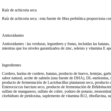
Raíz de achicoria seca
Raíz de achicoria seca : esta fuente de fibra prebiótica proporciona co
Antioxidantes
Antioxidantes : las verduras, legumbres y frutas, incluidas las batatas
mientras que los niveles garantizados de zinc, selenio y vitamina E a
Ingredientes
Cordero, harina de cordero, batatas, producto de huevo, lentejas, garb
sabor natural, aceite de salmón (una fuente de DHA), DL-metionina, sal
producto de fermentación de Lactobacillus plantarum seco, producto d
Enterococcus faecium seco, producto de fermentación de Bifidobacterium
sulfato de manganeso, sulfato de cobre, yoduro de potasio, mononitrat
clorhidrato de piridoxina, suplemento de vitamina B12, riboflavina, s