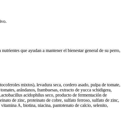
ivo.
an nutrientes que ayudan a mantener el bienestar general de su perro,
 tocoferoles mixtos), levadura seca, cordero asado, pulpa de tomate,
, tomates, arándanos, frambuesas, extracto de yucca schidigera,
Lactobacillus acidophilus seco, producto de fermentación de
ato de zinc, proteinato de cobre, sulfato ferroso, sulfato de zinc,
itamina A, biotina, niacina, pantotenato de calcio, selenito,