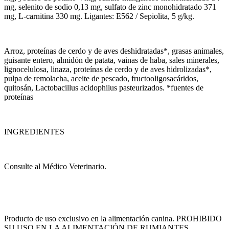
mg, selenito de sodio 0,13 mg, sulfato de zinc monohidratado 371
mg, L-carnitina 330 mg. Ligantes: E562 / Sepiolita, 5 g/kg.
Arroz, proteínas de cerdo y de aves deshidratadas*, grasas animales,
guisante entero, almidón de patata, vainas de haba, sales minerales,
lignocelulosa, linaza, proteínas de cerdo y de aves hidrolizadas*,
pulpa de remolacha, aceite de pescado, fructooligosacáridos,
quitosán, Lactobacillus acidophilus pasteurizados. *fuentes de
proteínas
INGREDIENTES
Consulte al Médico Veterinario.
Producto de uso exclusivo en la alimentación canina. PROHIBIDO
SU USO EN LA ALIMENTACIÓN DE RUMIANTES.