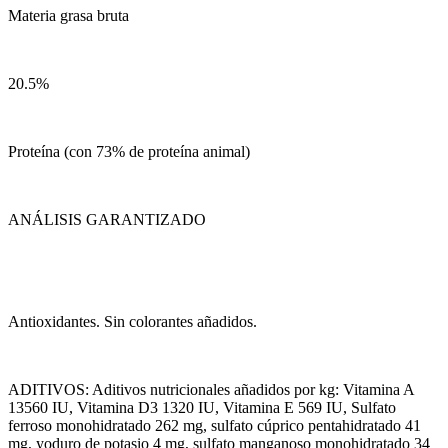
Materia grasa bruta
20.5%
Proteína (con 73% de proteína animal)
ANÁLISIS GARANTIZADO
Antioxidantes. Sin colorantes añadidos.
ADITIVOS: Aditivos nutricionales añadidos por kg: Vitamina A
13560 IU, Vitamina D3 1320 IU, Vitamina E 569 IU, Sulfato
ferroso monohidratado 262 mg, sulfato cúprico pentahidratado 41
mg, yoduro de potasio 4 mg, sulfato manganoso monohidratado 34