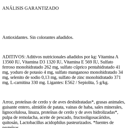
ANÁLISIS GARANTIZADO
Antioxidantes. Sin colorantes añadidos.
ADITIVOS: Aditivos nutricionales añadidos por kg: Vitamina A
13560 IU, Vitamina D3 1320 IU, Vitamina E 569 IU, Sulfato
ferroso monohidratado 262 mg, sulfato cúprico pentahidratado 41
mg, yoduro de potasio 4 mg, sulfato manganoso monohidratado 34
mg, selenito de sodio 0,13 mg, sulfato de zinc monohidratado 371
mg, L-carnitina 330 mg. Ligantes: E562 / Sepiolita, 5 g/kg.
Arroz, proteínas de cerdo y de aves deshidratadas*, grasas animales,
guisante entero, almidón de patata, vainas de haba, sales minerales,
lignocelulosa, linaza, proteínas de cerdo y de aves hidrolizadas*,
pulpa de remolacha, aceite de pescado, fructooligosacáridos,
quitosán, Lactobacillus acidophilus pasteurizados. *fuentes de
proteínas