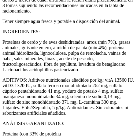
3 tomas siguiendo las recomendaciones indicadas en la tabla de
racionamiento.
Tener siempre agua fresca y potable a disposición del animal.
INGREDIENTES:
Proteínas de cerdo y de aves deshidratadas, arroz (min 7%), grasas
animales, guisante entero, almidón de patata (min 4%), proteína
animal hidrolizada, lignocelulosa, pulpa de remolacha, vainas de
haba, sales minerales, linaza, aceite de pescado,
fructooligosacáridos, fibra de psyllium, levadura de betaglucano,
Lactobacillus acidophillus pasteurizado.
ADITIVOS: Aditivos nutricionales añadidos por kg: vitA 13560 IU,
vitD3 1320 IU, sulfato ferroso monohidratado 262 mg, sulfato
cúprico pentahidratado 41 mg, yoduro de potasio 4 mg, sulfato
manganeso monohidratado 34 mg, selenito de sodio 0,13 mg,
sulfato de zinc monohidratado 371 mg, L-carnitina 330 mg.
Ligantes: E562/Sepiolita, 5 g/kg. Antioxidantes. Sin colorantes ni
saborizantes artificiales añadidos.
ANÁLISIS GARANTIZADO:
Proteína (con 33% de proteína