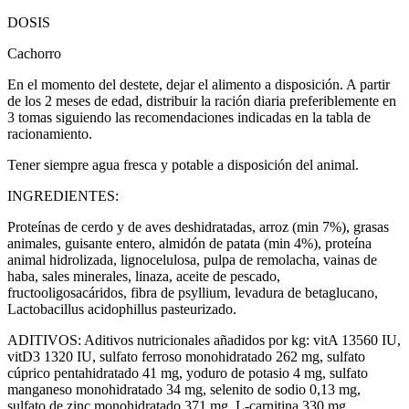
DOSIS
Cachorro
En el momento del destete, dejar el alimento a disposición. A partir
de los 2 meses de edad, distribuir la ración diaria preferiblemente en
3 tomas siguiendo las recomendaciones indicadas en la tabla de
racionamiento.
Tener siempre agua fresca y potable a disposición del animal.
INGREDIENTES:
Proteínas de cerdo y de aves deshidratadas, arroz (min 7%), grasas
animales, guisante entero, almidón de patata (min 4%), proteína
animal hidrolizada, lignocelulosa, pulpa de remolacha, vainas de
haba, sales minerales, linaza, aceite de pescado,
fructooligosacáridos, fibra de psyllium, levadura de betaglucano,
Lactobacillus acidophillus pasteurizado.
ADITIVOS: Aditivos nutricionales añadidos por kg: vitA 13560 IU,
vitD3 1320 IU, sulfato ferroso monohidratado 262 mg, sulfato
cúprico pentahidratado 41 mg, yoduro de potasio 4 mg, sulfato
manganeso monohidratado 34 mg, selenito de sodio 0,13 mg,
sulfato de zinc monohidratado 371 mg, L-carnitina 330 mg.