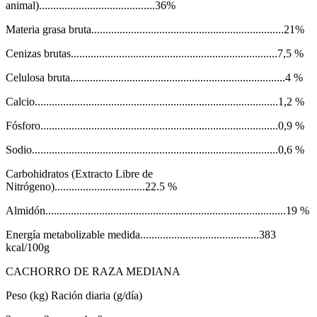
animal).........................................36%
Materia grasa bruta....................................................................21%
Cenizas brutas.........................................................................7,5 %
Celulosa bruta............................................................................4 %
Calcio......................................................................................1,2 %
Fósforo....................................................................................0,9 %
Sodio.......................................................................................0,6 %
Carbohidratos (Extracto Libre de
Nitrógeno)................................22.5 %
Almidón.....................................................................................19 %
Energía metabolizable medida..........................................383
kcal/100g
CACHORRO DE RAZA MEDIANA
Peso (kg) Ración diaria (g/día)