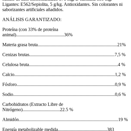
Ligantes: E562/Sepiolita, 5 g/kg. Antioxidantes. Sin colorantes ni
saborizantes artificiales añadidos.
ANÁLISIS GARANTIZADO:
Proteína (con 33% de proteína
animal).........................................36%
Materia grasa bruta....................................................................21%
Cenizas brutas.........................................................................7,5 %
Celulosa bruta............................................................................4 %
Calcio......................................................................................1,2 %
Fósforo....................................................................................0,9 %
Sodio.......................................................................................0,6 %
Carbohidratos (Extracto Libre de
Nitrógeno)................................22.5 %
Almidón.....................................................................................19 %
Energía metabolizable medida..........................................383