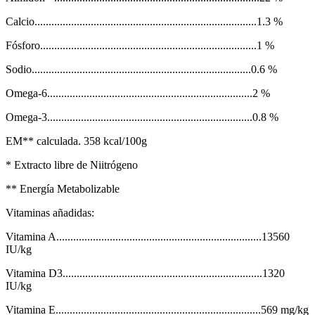
Calcio...............................................................................1.3 %
Fósforo.............................................................................1 %
Sodio..............................................................................0.6 %
Omega-6.........................................................................2 %
Omega-3.........................................................................0.8 %
EM** calculada. 358 kcal/100g
* Extracto libre de Niitrógeno
** Energía Metabolizable
Vitaminas añadidas:
Vitamina A.........................................................................13560
IU/kg
Vitamina D3.......................................................................1320
IU/kg
Vitamina E.........................................................................569 mg/kg