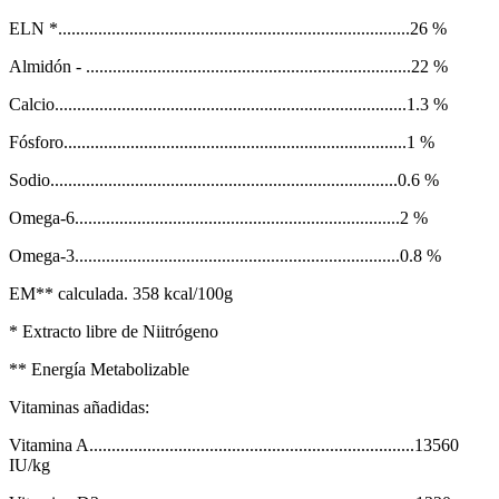
ELN *...............................................................................26 %
Almidón - .........................................................................22 %
Calcio...............................................................................1.3 %
Fósforo.............................................................................1 %
Sodio..............................................................................0.6 %
Omega-6.........................................................................2 %
Omega-3.........................................................................0.8 %
EM** calculada. 358 kcal/100g
* Extracto libre de Niitrógeno
** Energía Metabolizable
Vitaminas añadidas:
Vitamina A.........................................................................13560
IU/kg