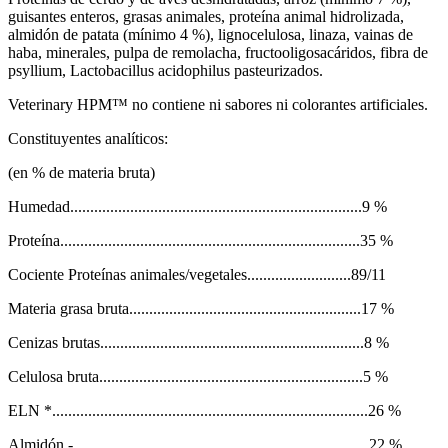
guisantes enteros, grasas animales, proteína animal hidrolizada,
almidón de patata (mínimo 4 %), lignocelulosa, linaza, vainas de
haba, minerales, pulpa de remolacha, fructooligosacáridos, fibra de
psyllium, Lactobacillus acidophilus pasteurizados.
Veterinary HPM™ no contiene ni sabores ni colorantes artificiales.
Constituyentes analíticos:
(en % de materia bruta)
Humedad.........................................................................9 %
Proteína...........................................................................35 %
Cociente Proteínas animales/vegetales..........................89/11
Materia grasa bruta..........................................................17 %
Cenizas brutas..................................................................8 %
Celulosa bruta..................................................................5 %
ELN *...............................................................................26 %
Almidón - .........................................................................22 %