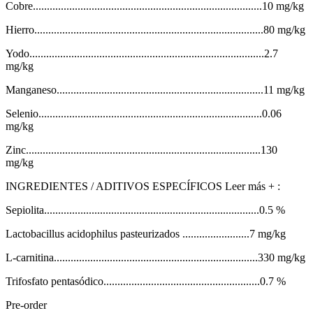
Cobre..................................................................................10 mg/kg
Hierro..................................................................................80 mg/kg
Yodo....................................................................................2.7
mg/kg
Manganeso..........................................................................11 mg/kg
Selenio................................................................................0.06
mg/kg
Zinc....................................................................................130
mg/kg
INGREDIENTES / ADITIVOS ESPECÍFICOS Leer más + :
Sepiolita.............................................................................0.5 %
Lactobacillus acidophilus pasteurizados ........................7 mg/kg
L-carnitina.........................................................................330 mg/kg
Trifosfato pentasódico........................................................0.7 %
Pre-order