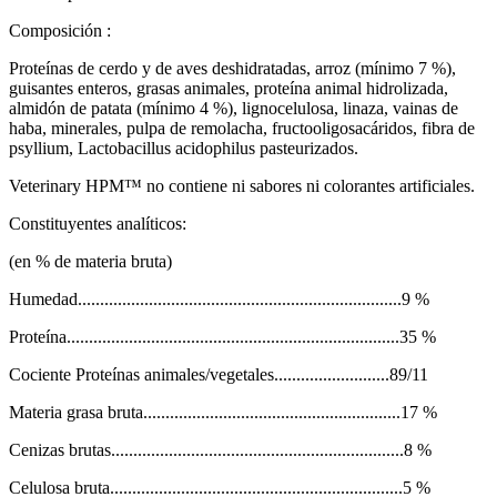
Composición :
Proteínas de cerdo y de aves deshidratadas, arroz (mínimo 7 %),
guisantes enteros, grasas animales, proteína animal hidrolizada,
almidón de patata (mínimo 4 %), lignocelulosa, linaza, vainas de
haba, minerales, pulpa de remolacha, fructooligosacáridos, fibra de
psyllium, Lactobacillus acidophilus pasteurizados.
Veterinary HPM™ no contiene ni sabores ni colorantes artificiales.
Constituyentes analíticos:
(en % de materia bruta)
Humedad.........................................................................9 %
Proteína...........................................................................35 %
Cociente Proteínas animales/vegetales..........................89/11
Materia grasa bruta..........................................................17 %
Cenizas brutas..................................................................8 %
Celulosa bruta..................................................................5 %