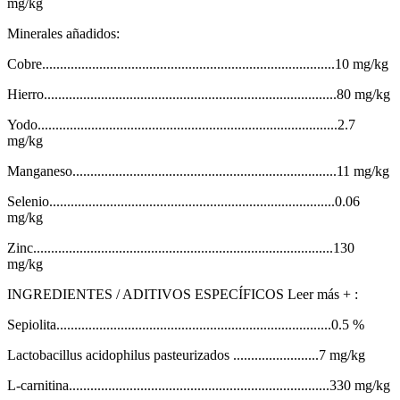
mg/kg
Minerales añadidos:
Cobre..................................................................................10 mg/kg
Hierro..................................................................................80 mg/kg
Yodo....................................................................................2.7
mg/kg
Manganeso..........................................................................11 mg/kg
Selenio................................................................................0.06
mg/kg
Zinc....................................................................................130
mg/kg
INGREDIENTES / ADITIVOS ESPECÍFICOS Leer más + :
Sepiolita.............................................................................0.5 %
Lactobacillus acidophilus pasteurizados ........................7 mg/kg
L-carnitina.........................................................................330 mg/kg