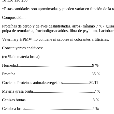
10 150 190 230
*Estas cantidades son aproximadas y pueden variar en función de la ra
Composición :
Proteínas de cerdo y de aves deshidratadas, arroz (mínimo 7 %), guisan
pulpa de remolacha, fructooligosacáridos, fibra de psyllium, Lactobaci
Veterinary HPM™ no contiene ni sabores ni colorantes artificiales.
Constituyentes analíticos:
(en % de materia bruta)
Humedad.........................................................................9 %
Proteína...........................................................................35 %
Cociente Proteínas animales/vegetales..........................89/11
Materia grasa bruta..........................................................17 %
Cenizas brutas..................................................................8 %
Celulosa bruta..................................................................5 %