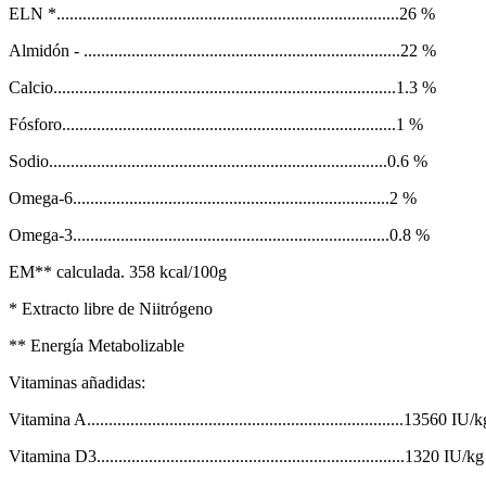
ELN *...............................................................................26 %
Almidón - .........................................................................22 %
Calcio...............................................................................1.3 %
Fósforo.............................................................................1 %
Sodio..............................................................................0.6 %
Omega-6.........................................................................2 %
Omega-3.........................................................................0.8 %
EM** calculada. 358 kcal/100g
* Extracto libre de Niitrógeno
** Energía Metabolizable
Vitaminas añadidas:
Vitamina A.........................................................................13560 IU/
Vitamina D3.......................................................................1320 IU/kg