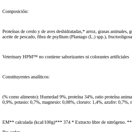
Composición:
Proteínas de cerdo y de aves deshidratadas,* arroz, grasas animales, g
aceite de pescado, fibra de psyllium (Plantago (L.) spp.), fructooligos
Veterinary HPM™ no contiene saborizantes ni colorantes artificiales
Constituyentes analíticos:
(% como alimento): Humedad 9%, proteína 34%, ratio proteína animal/
0,9%, potasio: 0,7%, magnesio: 0,08%, cloruro: 1,4%, azufre: 0,7%,
EM** calculada (kcal/100g)*** 374 * Extracto libre de nitrógeno. 