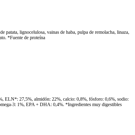
de patata, lignocelulosa, vainas de haba, pulpa de remolacha, linaza,
fato. *Fuente de proteína
5%, ELN*: 27,5%, almidón: 22%, calcio: 0,8%, fósforo: 0,6%, sodio:
os omega-3: 1%, EPA + DHA: 0,4%. *Ingredientes muy digestibles