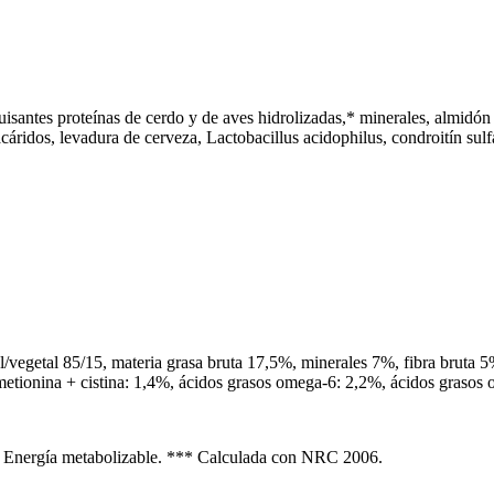
uisantes proteínas de cerdo y de aves hidrolizadas,* minerales, almidón 
acáridos, levadura de cerveza, Lactobacillus acidophilus, condroitín sul
vegetal 85/15, materia grasa bruta 17,5%, minerales 7%, fibra bruta 
 metionina + cistina: 1,4%, ácidos grasos omega-6: 2,2%, ácidos gras
** Energía metabolizable. *** Calculada con NRC 2006.