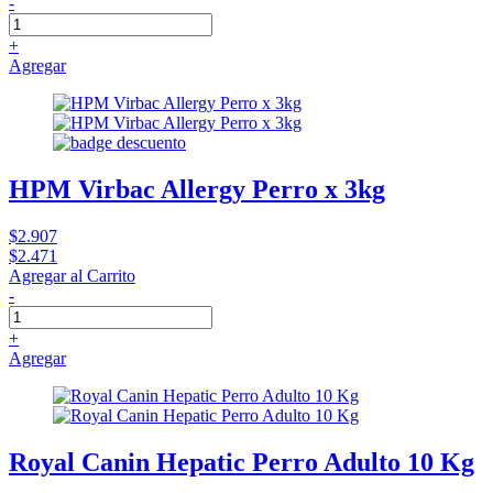
-
+
Agregar
HPM Virbac Allergy Perro x 3kg
$2.907
$2.471
Agregar al Carrito
-
+
Agregar
Royal Canin Hepatic Perro Adulto 10 Kg