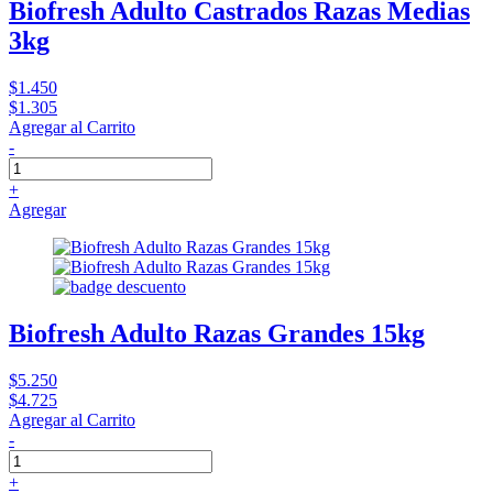
Biofresh Adulto Castrados Razas Medias
3kg
$1.450
$1.305
Agregar al Carrito
-
+
Agregar
Biofresh Adulto Razas Grandes 15kg
$5.250
$4.725
Agregar al Carrito
-
+