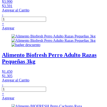
$3.990
$3.591
Agregar al Carrito
-
+
Agregar
Alimento Biofresh Perro Adulto Razas
Pequeñas 3kg
$1.450
$1.305
Agregar al Carrito
-
+
Agregar