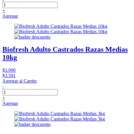
+
Agregar
Biofresh Adulto Castrados Razas Medias
10kg
$3.990
$3.591
Agregar al Carrito
-
+
Agregar