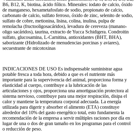
B6, B12, K, biotina, ácido fólico. Minerales: iodato de calcio, óxido
de manganeso, hexametafosfato de sodio, propionato de calcio,
carbonato de calcio, sulfato ferroso, óxido de zinc, selenito de sodio,
sulfato de cobre, metionina, lisina, colina, inulina, pulpa de
remolacha (fructooligosacáridos), levadura de cereveza (manano-
oligo sacáridos), taurina, extracto de Yucca Schidigera. Condroitin
sulfato, glucosamina, L-Carnitina, antioxidantes (BHT, BHA),
saborizante (Hidrolizado de menudencias porcinas y aviares),
secuestrante de micotoxinas
INDICACIONES DE USO Es indispensable suministrar agua
potable fresca a toda hora, debido a que es el nutriente más
importante para la supervivencia del animal, proporciona forma y
elasticidad al cuerpo, contribuye a la lubricación de las
articulaciones y ojos, proporciona una amortiguación protectora al
sistema nervioso, contribuye para una mejor respiración, disipa el
calor y mantiene la temperatura corporal adecuada. La energía
utilizada para digerir y absorber el alimento (ETA) constituye
alrededor del 10% del gasto energético total, esto fundamenta la
recomendación de la empresa a servir múltiples raciones por día en
lugar de una o dos de gran tamaño en los programas para el control
o reducción de peso.