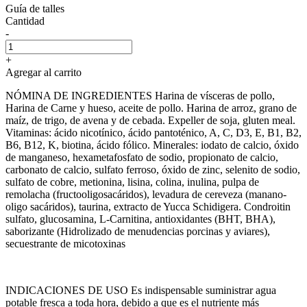
Guía de talles
Cantidad
-
+
Agregar al carrito
NÓMINA DE INGREDIENTES Harina de vísceras de pollo,
Harina de Carne y hueso, aceite de pollo. Harina de arroz, grano de
maíz, de trigo, de avena y de cebada. Expeller de soja, gluten meal.
Vitaminas: ácido nicotínico, ácido pantoténico, A, C, D3, E, B1, B2,
B6, B12, K, biotina, ácido fólico. Minerales: iodato de calcio, óxido
de manganeso, hexametafosfato de sodio, propionato de calcio,
carbonato de calcio, sulfato ferroso, óxido de zinc, selenito de sodio,
sulfato de cobre, metionina, lisina, colina, inulina, pulpa de
remolacha (fructooligosacáridos), levadura de cereveza (manano-
oligo sacáridos), taurina, extracto de Yucca Schidigera. Condroitin
sulfato, glucosamina, L-Carnitina, antioxidantes (BHT, BHA),
saborizante (Hidrolizado de menudencias porcinas y aviares),
secuestrante de micotoxinas
INDICACIONES DE USO Es indispensable suministrar agua
potable fresca a toda hora, debido a que es el nutriente más